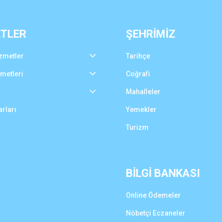
ETLER
ŞEHRİMİZ
zmetler
Tarihçe
zmetleri
Coğrafi
Mahalleler
rları
Yemekler
Turizm
BİLGİ BANKASI
Online Ödemeler
Nöbetçi Eczaneler