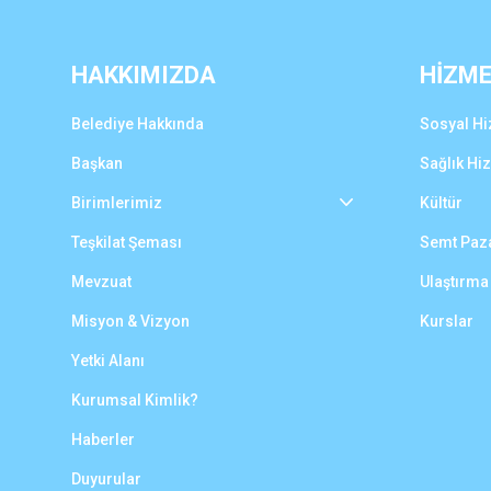
HAKKIMIZDA
HİZM
Belediye Hakkında
Sosyal Hi
Başkan
Sağlık Hi
Birimlerimiz
Kültür
Teşkilat Şeması
Semt Paza
Mevzuat
Ulaştırma
Misyon & Vizyon
Kurslar
Yetki Alanı
Kurumsal Kimlik?
Haberler
Duyurular