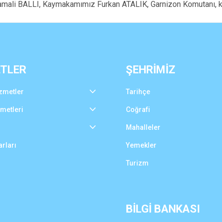
mali BALLI, Kaymakamımız Furkan ATALIK, Garnizon Komutanı, k
ETLER
ŞEHRİMİZ
zmetler
Tarihçe
zmetleri
Coğrafi
Mahalleler
rları
Yemekler
Turizm
BİLGİ BANKASI