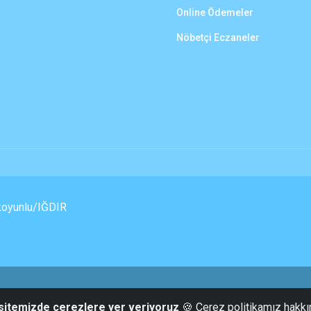
Online Ödemeler
Nöbetçi Eczaneler
koyunlu/IĞDIR
Tüm Hakları Saklıdır © 2021 Karakoyunlu Belediyesi
 sitemizde çerezlere yer veriyoruz
🍪 Çerez politikamız hakkı