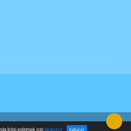
nda bilgi edinmek için
tıklayınız
Kabul et