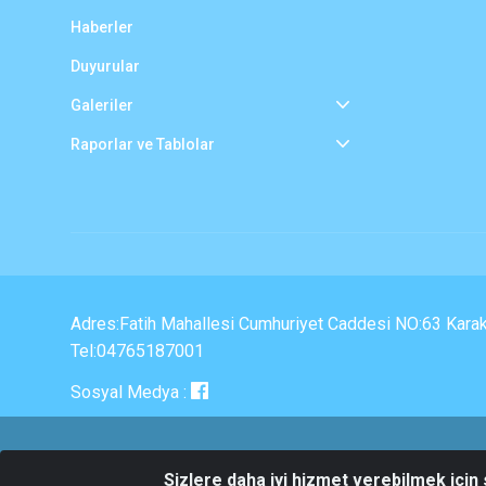
Haberler
Duyurular
Galeriler
Raporlar ve Tablolar
Adres:Fatih Mahallesi Cumhuriyet Caddesi NO:63 Kara
Tel:04765187001
Sosyal Medya :
Sizlere daha iyi hizmet verebilmek için