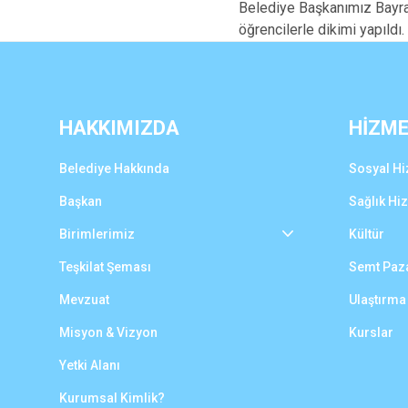
Belediye Başkanımız Bayra
öğrencilerle dikimi yapıldı.
HAKKIMIZDA
HİZM
Belediye Hakkında
Sosyal Hi
Başkan
Sağlık Hi
Birimlerimiz
Kültür
Teşkilat Şeması
Semt Paza
Mevzuat
Ulaştırma
Misyon & Vizyon
Kurslar
Yetki Alanı
Kurumsal Kimlik?